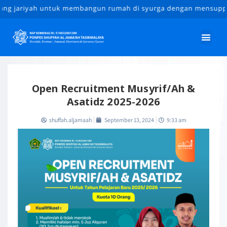
jariyah untuk membangun rumah di syurga dengan mensupport pen
Open Recruitment Musyrif/ah &
Asatidz 2025-2026
shuffah.aljamaah
September 13, 2024
9:33 am