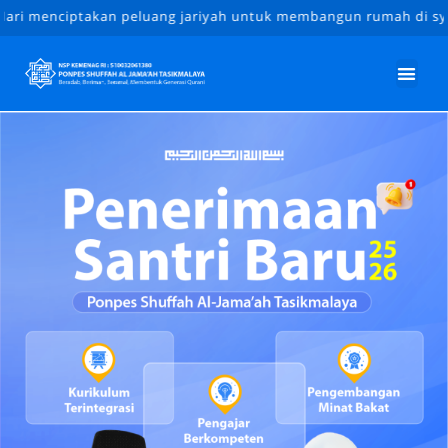
ri menciptakan peluang jariyah untuk membangun rumah di syurg